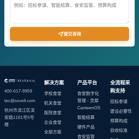
提交咨询
解决方案
产品平台
全流程采
购支持
400-617-9959
学校食堂
食堂数字化
管理 - 灵犀
tec@sovell.com
招标参谋
机关食堂
CanteenOS
杭州市滨江区滨
建设必要性
医院食堂
智能结算
安路1181号5号
预算构成
企业食堂
楼
硬件产品
验收标准
全部方案
食安监管