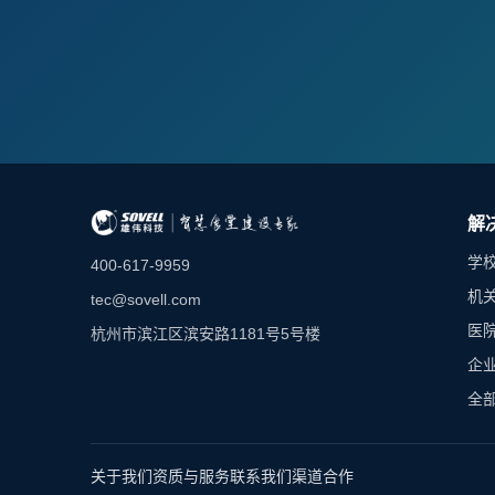
解
学
400-617-9959
机
tec@sovell.com
医
杭州市滨江区滨安路1181号5号楼
企
全
关于我们
资质与服务
联系我们
渠道合作