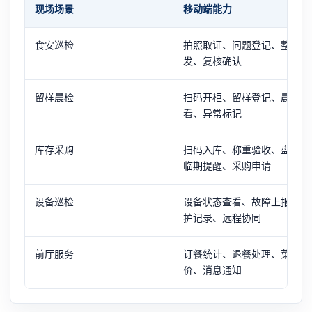
现场场景
移动端能力
食安巡检
拍照取证、问题登记、整改派
发、复核确认
留样晨检
扫码开柜、留样登记、晨检查
看、异常标记
库存采购
扫码入库、称重验收、盘点、
临期提醒、采购申请
设备巡检
设备状态查看、故障上报、维
护记录、远程协同
前厅服务
订餐统计、退餐处理、菜品评
价、消息通知